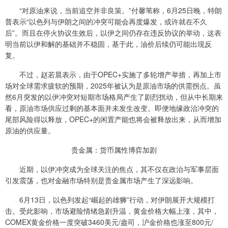
“对原油来说，当前追空并非良策。”付馨苇称，6月25日晚，特朗
普表示“以色列与伊朗之间的冲突可能会再度爆发，或许就在不久
后”。而且在停火协议生效后，以伊之间仍存在违反协议的举动，这表
明当前以伊和解的基础并不稳固，基于此，油价后续仍可能出现反
复。
不过，赵若晨表示，由于OPEC+实施了多轮增产举措，再加上市
场对全球需求疲软的预期，2025年被认为是原油市场的供需拐点。虽
然6月突发的以伊冲突对短期市场格局产生了剧烈扰动，但从中长期来
看，原油市场供应过剩的基本面并未发生改变。即便地缘政治冲突的
尾部风险得以释放，OPEC+的闲置产能也将会被释放出来，从而增加
原油的供应量。
贵金属：货币属性博弈加剧
近期，以伊冲突成为全球关注的焦点，其不仅在政治与军事层面
引发震荡，也对金融市场特别是贵金属市场产生了深远影响。
6月13日，以色列发起“崛起的雄狮”行动，对伊朗展开大规模打
击。受此影响，市场避险情绪急剧升温，黄金价格大幅上涨，其中，
COMEX黄金价格一度突破3460美元/盎司，沪金价格也涨至800元/