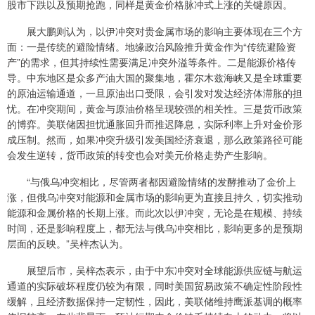
股市下跌以及预期抢跑，同样是黄金价格脉冲式上涨的关键原因。
展大鹏则认为，以伊冲突对贵金属市场的影响主要体现在三个方
面：一是传统的避险情绪。地缘政治风险推升黄金作为“传统避险资
产”的需求，但其持续性需要满足冲突外溢等条件。二是能源价格传
导。中东地区是众多产油大国的聚集地，霍尔木兹海峡又是全球重要
的原油运输通道，一旦原油出口受限，会引发对发达经济体滞胀的担
忧。在冲突期间，黄金与原油价格呈现较强的相关性。三是货币政策
的博弈。美联储因担忧通胀回升而推迟降息，实际利率上升对金价形
成压制。然而，如果冲突升级引发美国经济衰退，那么政策路径可能
会发生逆转，货币政策的转变也会对美元价格走势产生影响。
“与俄乌冲突相比，尽管两者都因避险情绪的发酵推动了金价上
涨，但俄乌冲突对能源和金属市场的影响更为直接且持久，切实推动
能源和金属价格的长期上涨。而此次以伊冲突，无论是在规模、持续
时间，还是影响程度上，都无法与俄乌冲突相比，影响更多的是预期
层面的反映。”吴梓杰认为。
展望后市，吴梓杰表示，由于中东冲突对全球能源供应链与航运
通道的实际破坏程度仍较为有限，同时美国贸易政策不确定性阶段性
缓解，且经济数据保持一定韧性，因此，美联储维持鹰派基调的概率