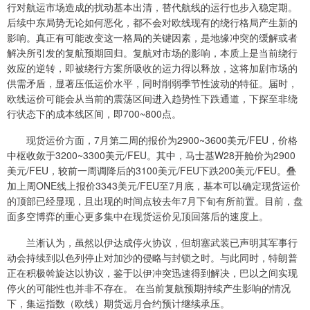
行对航运市场造成的扰动基本出清，替代航线的运行也步入稳定期。
后续中东局势无论如何恶化，都不会对欧线现有的绕行格局产生新的
影响。真正有可能改变这一格局的关键因素，是地缘冲突的缓解或者
解决所引发的复航预期回归。复航对市场的影响，本质上是当前绕行
效应的逆转，即被绕行方案所吸收的运力得以释放，这将加剧市场的
供需矛盾，显著压低运价水平，同时削弱季节性波动的特征。届时，
欧线运价可能会从当前的震荡区间进入趋势性下跌通道，下探至非绕
行状态下的成本线区间，即700~800点。
现货运价方面，7月第二周的报价为2900~3600美元/FEU，价格
中枢收敛于3200~3300美元/FEU。其中，马士基W28开舱价为2900
美元/FEU，较前一周调降后的3100美元/FEU下跌200美元/FEU。叠
加上周ONE线上报价3343美元/FEU至7月底，基本可以确定现货运价
的顶部已经显现，且出现的时间点较去年7月下旬有所前置。目前，盘
面多空博弈的重心更多集中在现货运价见顶回落后的速度上。
兰淅认为，虽然以伊达成停火协议，但胡塞武装已声明其军事行
动会持续到以色列停止对加沙的侵略与封锁之时。与此同时，特朗普
正在积极斡旋达以协议，鉴于以伊冲突迅速得到解决，巴以之间实现
停火的可能性也并非不存在。 在当前复航预期持续产生影响的情况
下，集运指数（欧线）期货远月合约预计继续承压。