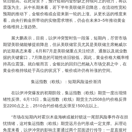
依旧较高。在此背景下，预计短期内金价缺乏持续向上的动力，将以
震荡为主。从中长期来看，若下半年美联储开启降息，在流动性宽松
预期的推动下，金银价格或会迎来新一轮的上涨。从更长远的维度来
看，由央行购金所带动的实物需求增长，仍会在未来3~5年推动黄金
价格维持上涨趋势。
展大鹏表示，目前，以伊冲突暂时告一段落，短期内，尽管市场
期望美联储能够提前降息，但从美联储官员尤其是美联储主席鲍威尔
的近期表态来看，6月和7月是美联储重点关注经济、通胀以及就业数
据的关键窗口，7月降息的可能性依旧较低，因此，黄金价格大概率维
持高位震荡。就白银而言，金银比的回归已然融入市场交易之中，在
黄金价格持续处于高位的状况下，银价或许仍有补涨的空间。
集运指数（欧线）：短期风险溢价渐消
在以伊冲突爆发的初期阶段，集运指数（欧线）期货一度出现情
绪性反弹。6月13日，集运指数（欧线）期货主力2508合约价格反弹
至2200点之上，2510合约价格也反弹至1500点以上。
“市场在短期内对霍尔木兹海峡或被封锁这一尾部风险事件存在担
忧情绪，这对集运指数（欧线）期货远月合约形成一定支撑。从理论
角度来看，以伊冲突的影响主要通过两个层面进行传导：一是直接对