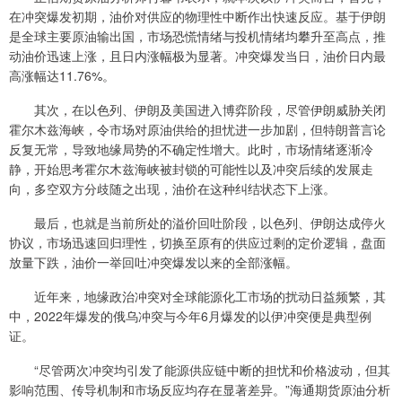
在冲突爆发初期，油价对供应的物理性中断作出快速反应。基于伊朗
是全球主要原油输出国，市场恐慌情绪与投机情绪均攀升至高点，推
动油价迅速上涨，且日内涨幅极为显著。冲突爆发当日，油价日内最
高涨幅达11.76%。
其次，在以色列、伊朗及美国进入博弈阶段，尽管伊朗威胁关闭
霍尔木兹海峡，令市场对原油供给的担忧进一步加剧，但特朗普言论
反复无常，导致地缘局势的不确定性增大。此时，市场情绪逐渐冷
静，开始思考霍尔木兹海峡被封锁的可能性以及冲突后续的发展走
向，多空双方分歧随之出现，油价在这种纠结状态下上涨。
最后，也就是当前所处的溢价回吐阶段，以色列、伊朗达成停火
协议，市场迅速回归理性，切换至原有的供应过剩的定价逻辑，盘面
放量下跌，油价一举回吐冲突爆发以来的全部涨幅。
近年来，地缘政治冲突对全球能源化工市场的扰动日益频繁，其
中，2022年爆发的俄乌冲突与今年6月爆发的以伊冲突便是典型例
证。
“尽管两次冲突均引发了能源供应链中断的担忧和价格波动，但其
影响范围、传导机制和市场反应均存在显著差异。”海通期货原油分析