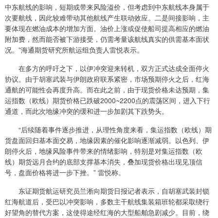
中东航线的影响，短期或带来风险溢价，但考虑到中东航线本身属于
次要航线，因此较难带动其他航线产生联动效应。二是间接影响，主
要体现在燃油成本的增加方面。油价上涨或促使船司提高相应的燃油
附加费，然而能否被下游接受，仍需考量该航线真实的供需基本面状
况。”海通期货研究所航运组负责人雷悦表示。
在多方的呼吁之下，以伊冲突迎来转机，双方正式达成全面停火
协议。由于胡塞武装与伊朗政府联系紧密，市场预期停火之后，红海
通航的可能性会再度升高。而在此之前，由于现货价格未达预期，集
运指数（欧线）期货价格已跌破2000~2200点的震荡区间，进入下行
通道，而此次地缘冲突的缓和进一步加剧其下跌势头。
“后续随着事件逐步推进，从理性角度来看，集运指数（欧线）期
货盘面回归基本面交易，地缘因素的催化影响逐渐减弱。以色列、伊
朗停火后，地缘风险事件带来的情绪影响，特别是对集运指数（欧
线）期货远月合约的底部支撑基本消失，叠加现货价格出现见顶信
号，盘面价格将进一步下挫。” 雷悦称。
东证期货航运研究员兰淅向期货日报记者表示，自胡塞武装封锁
红海航道后，受巴以冲突影响，多数主干航线集装箱班轮都采取绕行
好望角的替代方案，这使得途经红海的大型船舶急剧减少。目前，绕