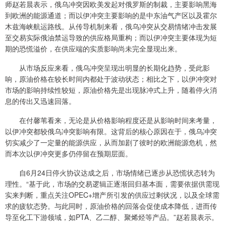
师赵若晨表示，俄乌冲突因欧美发起对俄罗斯的制裁，主要影响黑海
到欧洲的能源通道；而以伊冲突主要影响的是中东油气产区以及霍尔
木兹海峡航运路线。从传导机制来看，俄乌冲突从交易情绪冲击发展
至交易实际俄油禁运导致的供应格局重构；而以伊冲突主要体现为短
期的恐慌溢价，在供应端的实质影响尚未完全显现出来。
从市场反应来看，俄乌冲突呈现出明显的长期化趋势，受此影
响，原油价格在较长时间内都处于波动状态；相比之下，以伊冲突对
市场的影响持续性较短，原油价格先是出现脉冲式上升，随着停火消
息的传出又迅速回落。
在付馨苇看来，无论是从价格影响程度还是从影响时间来考量，
以伊冲突都较俄乌冲突影响有限。这背后的核心原因在于，俄乌冲突
切实减少了一定量的能源供应，从而加剧了彼时的欧洲能源危机，然
而本次以伊冲突更多仍停留在预期层面。
自6月24日停火协议达成之后，市场情绪已逐步从恐慌状态转为
理性。“基于此，市场的交易逻辑正逐渐回归基本面，需要依据供需现
实来判断，重点关注OPEC+增产所引发的供应过剩状况，以及全球需
求的疲软态势。与此同时，原油价格的回落会促使成本降低，进而传
导至化工下游领域，如PTA、乙二醇、聚烯烃等产品。”赵若晨表示。