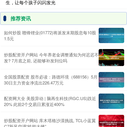
生，让每个孩子闪闪发光
推荐资讯
如何炒股 赣锋锂业(01772)将派发末期股息每10股
1.5元
炒股配资开户网站 今年养老金调整通知为何迟迟不
发? 7月底之前, 还能够补发到位吗
全国股票配资 股市必读：路德环境（688156）5月
30日主力资金净流出226.47万元
配资网大全 美股异动 | 脑再生科技(RGC.US)跌近
20% 此前2个交易日累涨近400%
炒股配资开户网站 库木塔格沙漠挑战, TCL小蓝翼
C7新风空调“性能大烤”