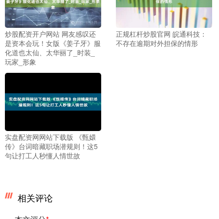
炒股配资开户网站 网友感叹还
正规杠杆炒股官网 皖通科技：
是资本会玩！女版《姜子牙》服
不存在逾期对外担保的情形
化道也太仙、太华丽了_时装_
玩家_形象
实盘配资网网站下载版 《甄嬛
传》台词暗藏职场潜规则！这5
句让打工人秒懂人情世故
相关评论