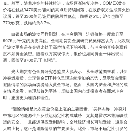
克。然而，随着冲突的持续推进，市场逐渐恢复冷静，COMEX黄金
价格在触及3470美元/盎司的高点后持续回落，在以伊双方达成停火协
议后，跌至3300美元/盎司的阶段性低点，跌幅达5%；沪金也跌至
770元/克，跌幅约为3.7%。
白银市场的波动同样剧烈，在冲突期间，沪银价格一度攀升至
9075元/千克的历史高位。金瑞期货贵金属研究员吴梓杰认为，此次银
价波动更多是在金银比处于高位情况下的补涨，与冲突的直接关联程
度不如黄金紧密。随着双方实现停火，银价也如同黄金一样出现回
调，回落至8700元/千克附近。
光大期货有色金属研究总监展大鹏表示，从全球范围来看，以伊
冲突爆发后，全球黄金ETF持仓呈现连续增加的态势，显示资金受到
避险情绪的驱动而纷纷涌入黄金市场。然而，从国内沪金和沪银的成
交情况来看，表现却较为平淡，反映出国内市场投资者在面对冲突
时，态度更为谨慎和理性。
“避险情绪是此次黄金价格上涨的主要因素。”吴梓杰称，冲突对
中东地区的能源生产及航运稳定性构成威胁，尤其是霍尔木兹海峡航
运的安全。一旦能源供应受到影响，全球经济增长可能受挫，通胀会
大幅上扬，这正是避险情绪的主要源头。此外，市场不确定性引发的